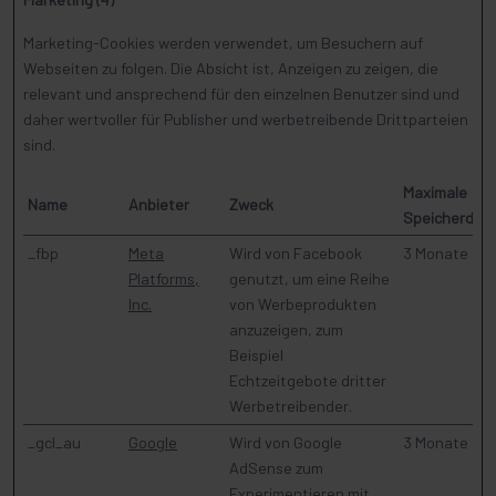
Marketing-Cookies werden verwendet, um Besuchern auf
Webseiten zu folgen. Die Absicht ist, Anzeigen zu zeigen, die
relevant und ansprechend für den einzelnen Benutzer sind und
daher wertvoller für Publisher und werbetreibende Drittparteien
sind.
Maximale
Name
Anbieter
Zweck
Speicherdau
_fbp
Meta
Wird von Facebook
3 Monate
Platforms,
genutzt, um eine Reihe
Inc.
von Werbeprodukten
anzuzeigen, zum
Beispiel
Echtzeitgebote dritter
Werbetreibender.
_gcl_au
Google
Wird von Google
3 Monate
AdSense zum
Experimentieren mit