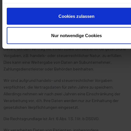
benötigen wir personenbezogene Daten.
Im Rahmen der Anbahnung bzw. der Durchführung des Vertrags
Cookies zulassen
müssen Sie diejenigen personenbezogenen Daten bereitstellen,
die für die Begründung, Durchführung und Beendigung des
Vertragsverhältnisses und die Erfüllung der damit verbundenen
Nur notwendige Cookies
vertraglichen Pflichten erforderlich sind. Wir verarbeiten Ihre
Daten, um den Vertrag mit Ihnen sowie um bestehende gesetzliche
Vorgaben, z.B. handels- oder steuerrechtlicher Natur, zu erfüllen.
Dies kann eine Weitergabe von Daten an Subunternehmer,
Zahlungsdienstleister oder Behörden beinhalten.
Wir sind aufgrund handels- und steuerrechtlicher Vorgaben
verpflichtet, die Vertragsdaten für zehn Jahre zu speichern.
Allerdings nehmen wir nach zwei Jahren eine Einschränkung der
Verarbeitung vor, d.h. Ihre Daten werden nur zur Einhaltung der
gesetzlichen Verpflichtungen eingesetzt.
Die Rechtsgrundlage ist Art. 6 Abs. 1 S. 1 lit. b DSGVO.
Wir verarbeiten Daten von Patienten, insbesondere