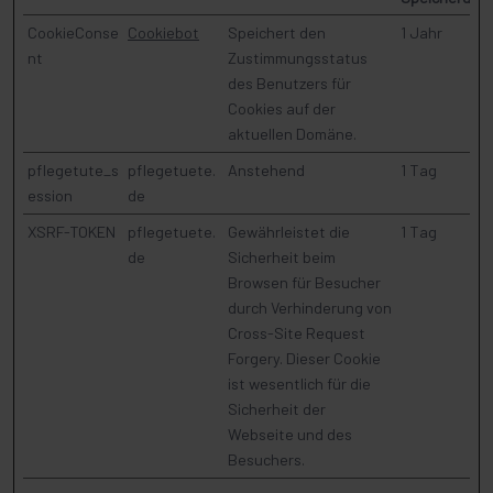
CookieConse
Cookiebot
Speichert den
1 Jahr
nt
Zustimmungsstatus
des Benutzers für
Cookies auf der
aktuellen Domäne.
pflegetute_s
pflegetuete.
Anstehend
1 Tag
ession
de
XSRF-TOKEN
pflegetuete.
Gewährleistet die
1 Tag
de
Sicherheit beim
Browsen für Besucher
durch Verhinderung von
Cross-Site Request
Forgery. Dieser Cookie
ist wesentlich für die
Sicherheit der
Webseite und des
Besuchers.